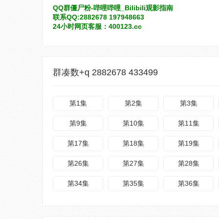
QQ群僵尸粉-哔哩哔哩_Bilibili观影指南
联系QQ:2882678 197948663
24小时网页客服：400123.cc
群凑数+q 2882678 433499
第1集
第2集
第3集
第9集
第10集
第11集
第17集
第18集
第19集
第26集
第27集
第28集
第34集
第35集
第36集