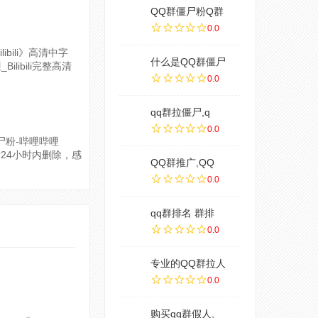
QQ群僵尸粉Q群
0.0
bili》高清中字
什么是QQ群僵尸
ilibili完整高清
0.0
qq群拉僵尸,q
0.0
尸粉-哔哩哔哩
后24小时内删除，感
QQ群推广,QQ
0.0
qq群排名 群排
0.0
专业的QQ群拉人
0.0
购买qq群假人,