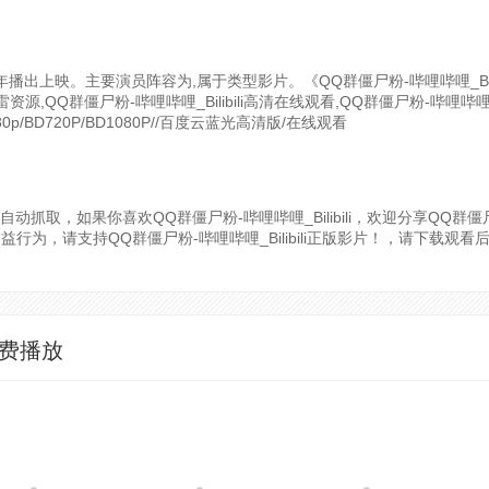
017年播出上映。主要演员阵容为,属于类型影片。《QQ群僵尸粉-哔哩哔哩_Bili
雷资源,QQ群僵尸粉-哔哩哔哩_Bilibili高清在线观看,QQ群僵尸粉-哔哩哔哩_B
080p/BD720P/BD1080P//百度云蓝光高清版/在线观看
取，如果你喜欢QQ群僵尸粉-哔哩哔哩_Bilibili，欢迎分享QQ群僵
利益行为，请支持QQ群僵尸粉-哔哩哔哩_Bilibili正版影片！，请下载观看
免费播放