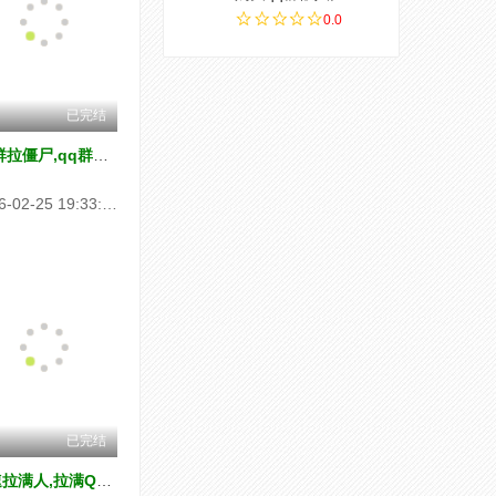
0.0
已完结
qq群拉僵尸,qq群僵尸人,”qq群僵尸”,”qq群拉僵尸粉网
2026-02-25 19:33:22
已完结
快速拉满人,拉满QQ群僵尸粉,永不说话,永不退群;怎么快速拉人进Q