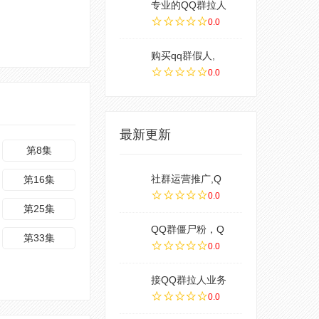
专业的QQ群拉人
0.0
购买qq群假人,
0.0
最新更新
第8集
社群运营推广,Q
第16集
0.0
第25集
QQ群僵尸粉，Q
第33集
0.0
接QQ群拉人业务
0.0