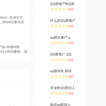
QQ群僵尸粉Q群
0.0
bili》高清中字
什么是QQ群僵尸
ilibili完整高清
0.0
qq群拉僵尸,q
0.0
尸粉-哔哩哔哩
后24小时内删除，感
QQ群推广,QQ
0.0
qq群排名 群排
0.0
专业的QQ群拉人
0.0
购买qq群假人,