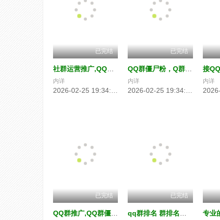
已完结
已完结
社群运营推广,QQ群排名优化,如何快速拉满一个2000人的QQ
QQ群僵尸粉，Q群加死粉群假人，QQ群加人，Q群尸体人数
内详
内详
内详
2026-02-25 19:34:10
2026-02-25 19:34:00
已完结
已完结
QQ群推广,QQ群僵尸粉,QQ群营销,QQ群拉人,QQ群排名-QQ群
qq群排名 群排名技术优化 q群拉人 拉僵尸，稳定在线