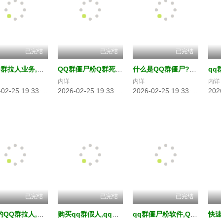
已完结
已完结
已完结
接QQ群拉人业务,假人快速拉满Q群,提升群排名必备
QQ群僵尸粉Q群死粉群假人QQ群加人Q群尸体人数Q人死人推
什么是QQ群僵尸?QQ群拉僵尸,QQ群拉死人,QQ群拉假人
内详
内详
内详
2026-02-25 19:33:49
2026-02-25 19:33:42
2026-02-25 19:33:29
已完结
已完结
已完结
专业的QQ群拉人,QQ群拉假人,QQ群排名,QQ群批量拉人qq群
购买qq群假人,qq群充人数,qq群刷死粉,qq群凑人数
qq群僵尸粉软件,QQ群引流,QQ群拉人,QQ群引流,QQ群活跃,QQ群排名