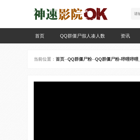
首页
QQ群僵尸假人凑人数
资讯
当前位置：
首页
--
QQ群僵尸粉
--
QQ群僵尸粉-哔哩哔哩_B