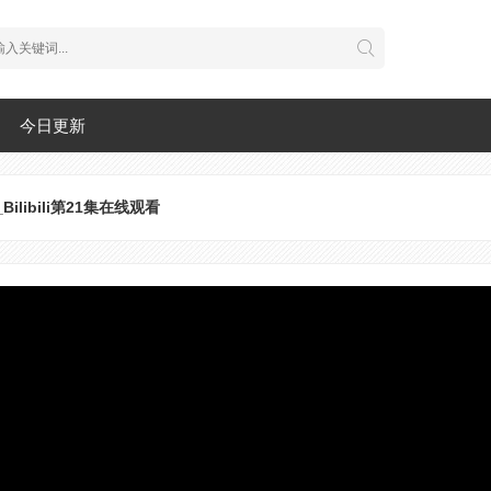
今日更新
ilibili第21集在线观看