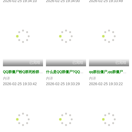
2026-02-25 19:34:10
2026-02-25 19:34:00
2026-02-25 19:33:49
已完结
已完结
已完结
QQ群僵尸粉Q群死粉群假人QQ群加人Q群尸体人数Q人死人推
什么是QQ群僵尸?QQ群拉僵尸,QQ群拉死人,QQ群拉假人
qq群拉僵尸,qq群僵尸人,”qq群僵尸”,”qq群拉僵尸粉网
内详
内详
内详
2026-02-25 19:33:42
2026-02-25 19:33:29
2026-02-25 19:33:22