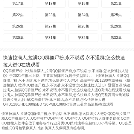
第17集
第18集
第19集
第21集
第22集
第23集
第24集
第25集
第26集
第27集
第28集
第29集
第30集
第31集
第32集
第33集
第34集
第35集
第36集
第37集
快速拉满人,拉满QQ群僵尸粉,永不说话,永不退群;怎么快速
第38集
第39集
第40集
拉人进Q在线观看
QQ群僵尸粉《快速拉满人,拉满QQ群僵尸粉,永不说话,永不退群;怎么快速拉人进
Q》于2021年播出上映。主要演员阵容为,属于类型影片。《快速拉满人,拉满QQ
群僵尸粉,永不说话,永不退群;怎么快速拉人进Q》高清中字BD1280在线播放,《快
速拉满人,拉满QQ群僵尸粉,永不说话,永不退群;怎么快速拉人进Q》迅雷资源,快速
拉满人,拉满QQ群僵尸粉,永不说话,永不退群;怎么快速拉人进Q高清在线观看,快速
拉满人,拉满QQ群僵尸粉,永不说话,永不退群;怎么快速拉人进Q完整高清未删减版,
快速拉满人,拉满QQ群僵尸粉,永不说话,永不退群;怎么快速拉人进
QHD1280/HD1080p/BD720P/BD1080P//百度云蓝光高清版/在线观看
快速拉满人,拉满QQ群僵尸粉,永不说话,永不退群;怎么快速拉人进Q QQQ群拉僵尸
粉,QQ群批量拉人,,QQ群推广QQ群排名, QQ群拉人,QQ群拉假人群排名优化 QQ群
QQ群拉人软件定位于服务各个行业分类QQ群,推出特色包括QQ小号等级、QQ会员
粉丝,QQ号包装像真人,比如仿真人头像啊及有签名啊,