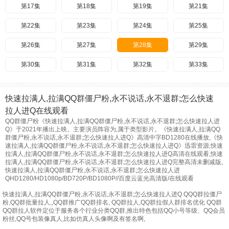
第17集
第18集
第19集
第21集
第22集
第23集
第24集
第25集
第26集
第27集
第28集
第29集
第30集
第31集
第32集
第33集
第34集
第35集
第36集
第37集
快速拉满人,拉满QQ群僵尸粉,永不说话,永不退群;怎么快速
第38集
第39集
第40集
拉人进Q在线观看
QQ群僵尸粉《快速拉满人,拉满QQ群僵尸粉,永不说话,永不退群;怎么快速拉人进
Q》于2021年播出上映。主要演员阵容为,属于类型影片。《快速拉满人,拉满QQ
群僵尸粉,永不说话,永不退群;怎么快速拉人进Q》高清中字BD1280在线播放,《快
速拉满人,拉满QQ群僵尸粉,永不说话,永不退群;怎么快速拉人进Q》迅雷资源,快速
拉满人,拉满QQ群僵尸粉,永不说话,永不退群;怎么快速拉人进Q高清在线观看,快速
拉满人,拉满QQ群僵尸粉,永不说话,永不退群;怎么快速拉人进Q完整高清未删减版,
快速拉满人,拉满QQ群僵尸粉,永不说话,永不退群;怎么快速拉人进
QHD1280/HD1080p/BD720P/BD1080P//百度云蓝光高清版/在线观看
快速拉满人,拉满QQ群僵尸粉,永不说话,永不退群;怎么快速拉人进Q QQQ群拉僵尸
粉,QQ群批量拉人,,QQ群推广QQ群排名, QQ群拉人,QQ群拉假人群排名优化 QQ群
QQ群拉人软件定位于服务各个行业分类QQ群,推出特色包括QQ小号等级、QQ会员
粉丝,QQ号包装像真人,比如仿真人头像啊及有签名啊,