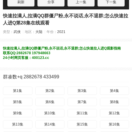
刷新
分享
上一集
下一集
快速拉满人,拉满QQ群僵尸粉,永不说话,永不退群;怎么快速拉
人进Q第28集在线观看
类型：
武侠
地区：
大陆
年份：
2021
快速拉满人,拉满QQ群僵尸粉,永不说话,永不退群;怎么快速拉人进Q观影指南
联系QQ:2882678 197948663
24小时网页客服：400123.cc
群凑数+q 2882678 433499
第1集
第2集
第3集
第4集
第5集
第6集
第7集
第8集
第9集
第10集
第11集
第12集
第13集
第14集
第15集
第16集