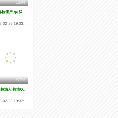
已完结
qq群拉僵尸,qq群僵尸人,”qq群僵尸”,”qq群拉僵尸粉网
2026-02-25 19:33:22
已完结
快速拉满人,拉满QQ群僵尸粉,永不说话,永不退群;怎么快速拉人进Q
2026-02-25 19:32:30