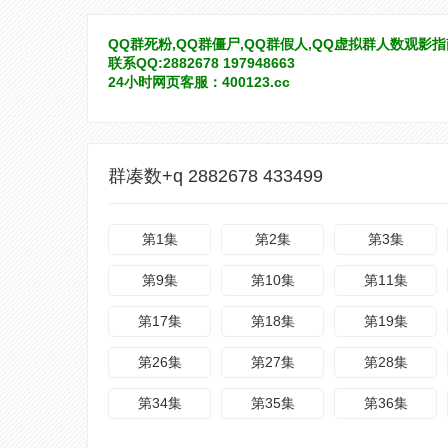
QQ群死粉,QQ群僵尸,QQ群假人,QQ虚拟群人数观影指
联系QQ:2882678 197948663
24小时网页客服：400123.cc
群凑数+q 2882678 433499
第1集
第2集
第3集
第9集
第10集
第11集
第17集
第18集
第19集
第26集
第27集
第28集
第34集
第35集
第36集