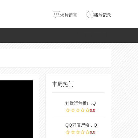
求片留言
播放记录
今日更新“0”部影片
本周热门
社群运营推广,Q
0.0
QQ群僵尸粉，Q
0.0