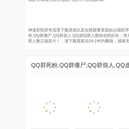
神速影院所有迅雷下载资源以及在线观看资源由云端程序自
粉,QQ群僵尸,QQ群假人,QQ虚拟群人数给你的好友，
群人数正版影片！，请下载观看后24小时内删除，感谢
QQ群死粉,QQ群僵尸,QQ群假人,Q