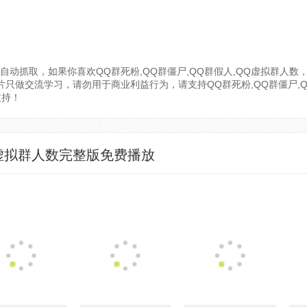
动抓取，如果你喜欢QQ群死粉,QQ群僵尸,QQ群假人,QQ虚拟群人数
本片只做交流学习，请勿用于商业利益行为，请支持QQ群死粉,QQ群僵尸,Q
支持！
Q虚拟群人数完整版免费播放