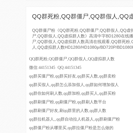
QQ群死粉,QQ群僵尸,QQ群假人,Q
QQ群僵尸粉《QQ群死粉,QQ群僵尸,QQ群假人,QQ
尸,QQ群假人,QQ虚拟群人数》高清中字BD1280在线
尸,QQ群假人,QQ虚拟群人数高清在线观看,QQ群死粉,
人,QQ虚拟群人数HD1280/HD1080p/BD720P/BD1
QQ群死粉,QQ群僵尸,QQ群假人,QQ虚拟群人数
微信:44151345 QQ:44151345
qq群买僵尸粉,qq群买好友,qq群买人数,qq群卖粉
qq群买假人,qq群怎么添加假人,qq群如何增加假人
qq群你如何刷人数,qq群加粉,qq群买人,qq群买粉
qq群刷僵尸粉,qq刷僵尸粉,qq群刷人数平台
qq群刷僵尸好友,刷qq群里的人数,qq群人数
qq群拉机器人,,qq群自动拉人机器人,qq群刷僵尸粉
qq群僵尸粉从哪里买,qq群拉僵尸粉是怎么做的