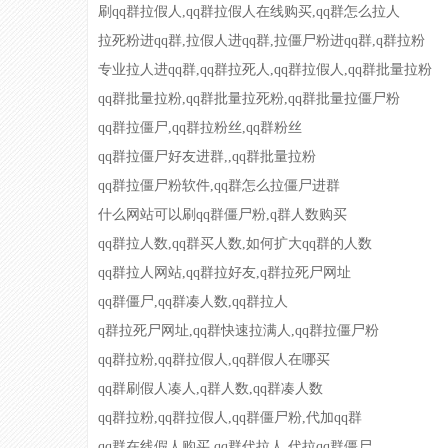
刷qq群拉假人,qq群拉假人在线购买,qq群怎么拉人
拉死粉进qq群,拉假人进qq群,拉僵尸粉进qq群,q群拉粉
专业拉人进qq群,qq群拉死人,qq群拉假人,qq群批量拉粉
qq群批量拉粉,qq群批量拉死粉,qq群批量拉僵尸粉
qq群拉僵尸,qq群拉粉丝,qq群粉丝
qq群拉僵尸好友进群,,qq群批量拉粉
qq群拉僵尸粉软件,qq群怎么拉僵尸进群
什么网站可以刷qq群僵尸粉,q群人数购买
qq群拉人数,qq群买人数,如何扩大qq群的人数
qq群拉人网站,qq群拉好友,q群拉死尸网址
qq群僵尸,qq群凑人数,qq群拉人
q群拉死尸网址,qq群快速拉满人,qq群拉僵尸粉
qq群拉粉,qq群拉假人,qq群假人在哪买
qq群刷假人凑人,q群人数,qq群凑人数
qq群拉粉,qq群拉假人,qq群僵尸粉,代加qq群
qq群在线假人购买,qq群代拉人,代拉qq群僵尸