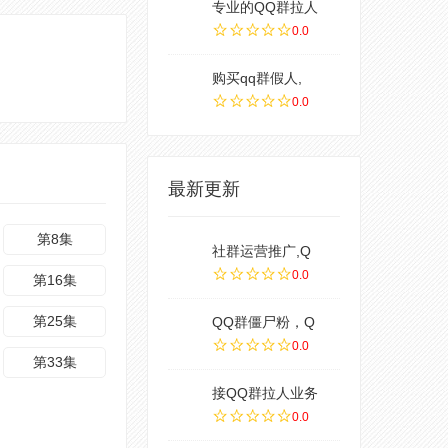
专业的QQ群拉人
0.0
购买qq群假人,
0.0
最新更新
第8集
社群运营推广,Q
0.0
第16集
第25集
QQ群僵尸粉，Q
0.0
第33集
接QQ群拉人业务
0.0