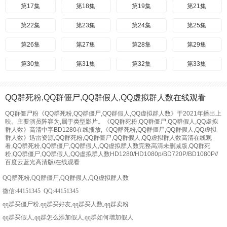
第17集
第18集
第19集
第21集
第22集
第23集
第24集
第25集
第26集
第27集
第28集
第29集
第30集
第31集
第32集
第33集
第34集
第35集
第36集
第37集
QQ群死粉,QQ群僵尸,QQ群假人,QQ虚拟群人数在线观看
第38集
第39集
第40集
QQ群僵尸粉《QQ群死粉,QQ群僵尸,QQ群假人,QQ虚拟群人数》于2021年播出上
映。主要演员阵容为,属于类型影片。《QQ群死粉,QQ群僵尸,QQ群假人,QQ虚拟
群人数》高清中字BD1280在线播放,《QQ群死粉,QQ群僵尸,QQ群假人,QQ虚拟
群人数》迅雷资源,QQ群死粉,QQ群僵尸,QQ群假人,QQ虚拟群人数高清在线观
看,QQ群死粉,QQ群僵尸,QQ群假人,QQ虚拟群人数完整高清未删减版,QQ群死
粉,QQ群僵尸,QQ群假人,QQ虚拟群人数HD1280/HD1080p/BD720P/BD1080P//
百度云蓝光高清版/在线观看
QQ群死粉,QQ群僵尸,QQ群假人,QQ虚拟群人数
微信:44151345 QQ:44151345
qq群买僵尸粉,qq群买好友,qq群买人数,qq群卖粉
qq群买假人,qq群怎么添加假人,qq群如何增加假人