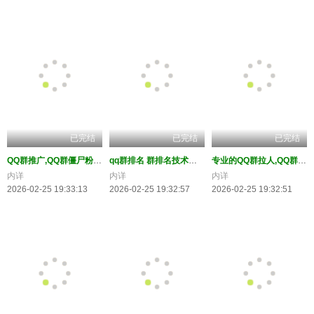
已完结
已完结
已完结
QQ群推广,QQ群僵尸粉,QQ群营销,QQ群拉人,QQ群排名-QQ群
qq群排名 群排名技术优化 q群拉人 拉僵尸，稳定在线
专业的QQ群拉人,QQ群拉假人,QQ群排名,QQ群批量拉人qq群
内详
内详
内详
2026-02-25 19:33:13
2026-02-25 19:32:57
2026-02-25 19:32:51