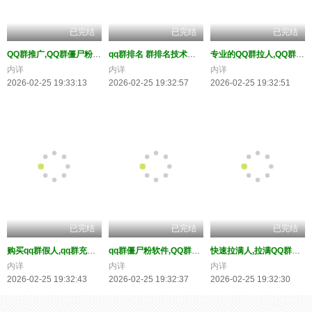
已完结
已完结
已完结
QQ群推广,QQ群僵尸粉,QQ群营销,QQ群拉人,QQ群排名-QQ群
qq群排名 群排名技术优化 q群拉人 拉僵尸，稳定在线
专业的QQ群拉人,QQ群拉假人,QQ群排名,QQ群批量拉人qq群
内详
内详
内详
2026-02-25 19:33:13
2026-02-25 19:32:57
2026-02-25 19:32:51
已完结
已完结
已完结
购买qq群假人,qq群充人数,qq群刷死粉,qq群凑人数
qq群僵尸粉软件,QQ群引流,QQ群拉人,QQ群引流,QQ群活跃,QQ群排名
快速拉满人,拉满QQ群僵尸粉,永不说话,永不退群;怎么快速拉人进Q
内详
内详
内详
2026-02-25 19:32:43
2026-02-25 19:32:37
2026-02-25 19:32:30