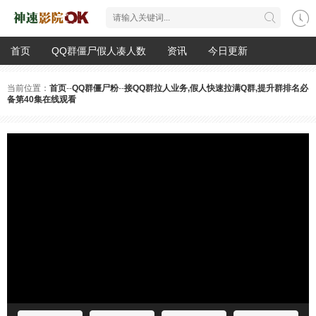
首页
QQ群僵尸假人凑人数
资讯
今日更新
当前位置：
首页
--
QQ群僵尸粉
--
接QQ群拉人业务,假人快速拉满Q群,提升群排名必
备第40集在线观看