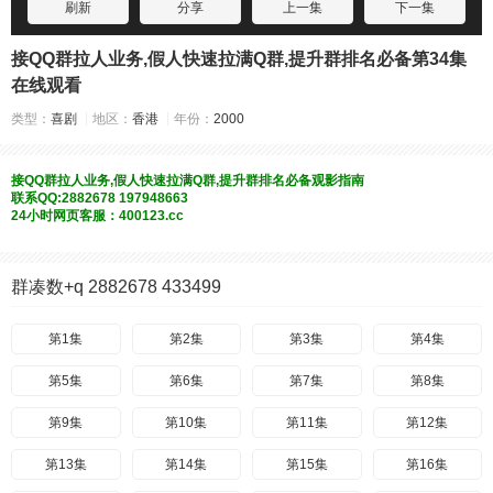
刷新
分享
上一集
下一集
接QQ群拉人业务,假人快速拉满Q群,提升群排名必备第34集
在线观看
类型：
喜剧
地区：
香港
年份：
2000
接QQ群拉人业务,假人快速拉满Q群,提升群排名必备观影指南
联系QQ:2882678 197948663
24小时网页客服：400123.cc
群凑数+q 2882678 433499
第1集
第2集
第3集
第4集
第5集
第6集
第7集
第8集
第9集
第10集
第11集
第12集
第13集
第14集
第15集
第16集