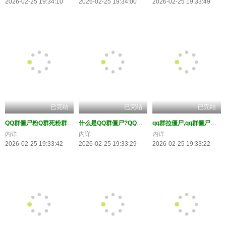
2026-02-25 19:34:10
2026-02-25 19:34:00
2026-02-25 19:33:49
已完结
已完结
已完结
QQ群僵尸粉Q群死粉群假人QQ群加人Q群尸体人数Q人死人推
什么是QQ群僵尸?QQ群拉僵尸,QQ群拉死人,QQ群拉假人
qq群拉僵尸,qq群僵尸人,”qq群僵尸”,”qq群拉僵尸粉网
内详
内详
内详
2026-02-25 19:33:42
2026-02-25 19:33:29
2026-02-25 19:33:22