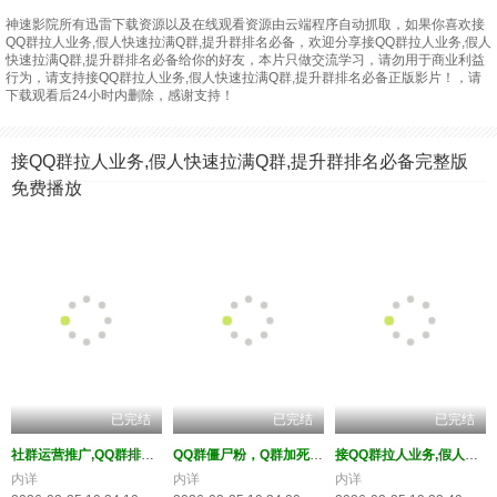
神速影院所有迅雷下载资源以及在线观看资源由云端程序自动抓取，如果你喜欢接
QQ群拉人业务,假人快速拉满Q群,提升群排名必备，欢迎分享接QQ群拉人业务,假人
快速拉满Q群,提升群排名必备给你的好友，本片只做交流学习，请勿用于商业利益
行为，请支持接QQ群拉人业务,假人快速拉满Q群,提升群排名必备正版影片！，请
下载观看后24小时内删除，感谢支持！
接QQ群拉人业务,假人快速拉满Q群,提升群排名必备完整版
免费播放
已完结
已完结
已完结
社群运营推广,QQ群排名优化,如何快速拉满一个2000人的QQ
QQ群僵尸粉，Q群加死粉群假人，QQ群加人，Q群尸体人数
接QQ群拉人业务,假人快速拉满Q群,提升群排名必备
内详
内详
内详