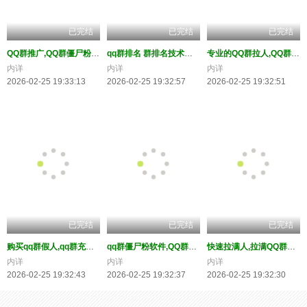
已完结
已完结
已完结
QQ群推广,QQ群僵尸粉,QQ群营销,QQ群拉人,QQ群排名-QQ群
qq群排名 群排名技术优化 q群拉人 拉僵尸，稳定在线
专业的QQ群拉人,QQ群拉假人,QQ群排名,QQ群批量拉人qq群
内详
内详
内详
2026-02-25 19:33:13
2026-02-25 19:32:57
2026-02-25 19:32:51
已完结
已完结
已完结
购买qq群假人,qq群充人数,qq群刷死粉,qq群凑人数
qq群僵尸粉软件,QQ群引流,QQ群拉人,QQ群引流,QQ群活跃,QQ群排名
快速拉满人,拉满QQ群僵尸粉,永不说话,永不退群;怎么快速拉人进Q
内详
内详
内详
2026-02-25 19:32:43
2026-02-25 19:32:37
2026-02-25 19:32:30