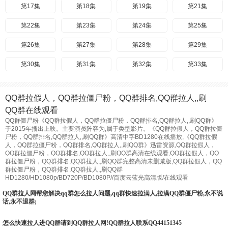
第17集
第18集
第19集
第21集
第22集
第23集
第24集
第25集
第26集
第27集
第28集
第29集
第30集
第31集
第32集
第33集
第34集
第35集
第36集
第37集
QQ群拉假人，QQ群拉僵尸粉，QQ群排名,QQ群拉人,,刷
第38集
第39集
第40集
QQ群在线观看
QQ群僵尸粉《QQ群拉假人，QQ群拉僵尸粉，QQ群排名,QQ群拉人,,刷QQ群》
于2015年播出上映。主要演员阵容为,属于类型影片。《QQ群拉假人，QQ群拉僵
尸粉，QQ群排名,QQ群拉人,,刷QQ群》高清中字BD1280在线播放,《QQ群拉假
人，QQ群拉僵尸粉，QQ群排名,QQ群拉人,,刷QQ群》迅雷资源,QQ群拉假人，
QQ群拉僵尸粉，QQ群排名,QQ群拉人,,刷QQ群高清在线观看,QQ群拉假人，QQ
群拉僵尸粉，QQ群排名,QQ群拉人,,刷QQ群完整高清未删减版,QQ群拉假人，QQ
群拉僵尸粉，QQ群排名,QQ群拉人,,刷QQ群
HD1280/HD1080p/BD720P/BD1080P//百度云蓝光高清版/在线观看
QQ群拉人网帮您解决qq群怎么拉人问题,qq群快速拉满人,拉满QQ群僵尸粉,永不说
话,永不退群;
怎么快速拉人进QQ群请到QQ群拉人网!QQ群拉人联系QQ44151345