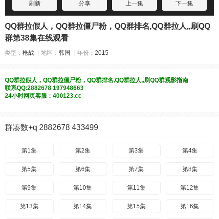
刷新
分享
上一集
下一集
QQ群拉假人，QQ群拉僵尸粉，QQ群排名,QQ群拉人,,刷QQ
群第38集在线观看
类型：
枪战
地区：
韩国
年份：
2015
QQ群拉假人，QQ群拉僵尸粉，QQ群排名,QQ群拉人,,刷QQ群观影指南
联系QQ:2882678 197948663
24小时网页客服：400123.cc
群凑数+q 2882678 433499
第1集
第2集
第3集
第4集
第5集
第6集
第7集
第8集
第9集
第10集
第11集
第12集
第13集
第14集
第15集
第16集