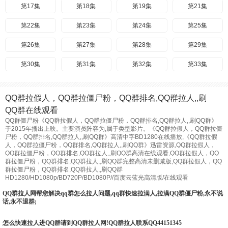
第17集
第18集
第19集
第21集
第22集
第23集
第24集
第25集
第26集
第27集
第28集
第29集
第30集
第31集
第32集
第33集
第34集
第35集
第36集
第37集
QQ群拉假人，QQ群拉僵尸粉，QQ群排名,QQ群拉人,,刷
第38集
第39集
第40集
QQ群在线观看
QQ群僵尸粉《QQ群拉假人，QQ群拉僵尸粉，QQ群排名,QQ群拉人,,刷QQ群》
于2015年播出上映。主要演员阵容为,属于类型影片。《QQ群拉假人，QQ群拉僵
尸粉，QQ群排名,QQ群拉人,,刷QQ群》高清中字BD1280在线播放,《QQ群拉假
人，QQ群拉僵尸粉，QQ群排名,QQ群拉人,,刷QQ群》迅雷资源,QQ群拉假人，
QQ群拉僵尸粉，QQ群排名,QQ群拉人,,刷QQ群高清在线观看,QQ群拉假人，QQ
群拉僵尸粉，QQ群排名,QQ群拉人,,刷QQ群完整高清未删减版,QQ群拉假人，QQ
群拉僵尸粉，QQ群排名,QQ群拉人,,刷QQ群
HD1280/HD1080p/BD720P/BD1080P//百度云蓝光高清版/在线观看
QQ群拉人网帮您解决qq群怎么拉人问题,qq群快速拉满人,拉满QQ群僵尸粉,永不说
话,永不退群;
怎么快速拉人进QQ群请到QQ群拉人网!QQ群拉人联系QQ44151345