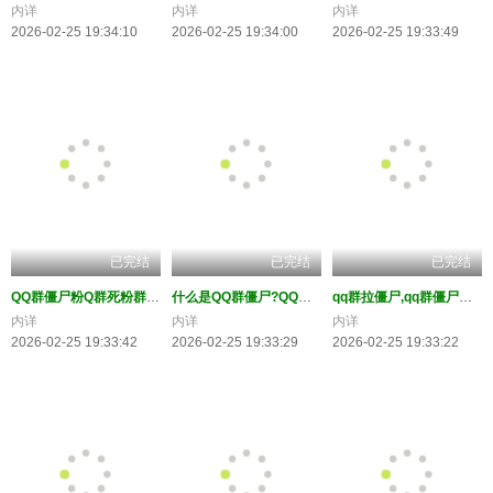
内详
内详
内详
2026-02-25 19:34:10
2026-02-25 19:34:00
2026-02-25 19:33:49
已完结
已完结
已完结
QQ群僵尸粉Q群死粉群假人QQ群加人Q群尸体人数Q人死人推
什么是QQ群僵尸?QQ群拉僵尸,QQ群拉死人,QQ群拉假人
qq群拉僵尸,qq群僵尸人,”qq群僵尸”,”qq群拉僵尸粉网
内详
内详
内详
2026-02-25 19:33:42
2026-02-25 19:33:29
2026-02-25 19:33:22