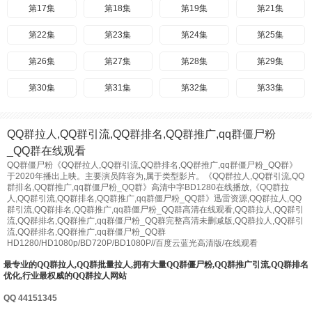
第17集
第18集
第19集
第21集
第22集
第23集
第24集
第25集
第26集
第27集
第28集
第29集
第30集
第31集
第32集
第33集
第34集
第35集
第36集
第37集
QQ群拉人,QQ群引流,QQ群排名,QQ群推广,qq群僵尸粉
第38集
第39集
第40集
_QQ群在线观看
QQ群僵尸粉《QQ群拉人,QQ群引流,QQ群排名,QQ群推广,qq群僵尸粉_QQ群》
于2020年播出上映。主要演员阵容为,属于类型影片。《QQ群拉人,QQ群引流,QQ
群排名,QQ群推广,qq群僵尸粉_QQ群》高清中字BD1280在线播放,《QQ群拉
人,QQ群引流,QQ群排名,QQ群推广,qq群僵尸粉_QQ群》迅雷资源,QQ群拉人,QQ
群引流,QQ群排名,QQ群推广,qq群僵尸粉_QQ群高清在线观看,QQ群拉人,QQ群引
流,QQ群排名,QQ群推广,qq群僵尸粉_QQ群完整高清未删减版,QQ群拉人,QQ群引
流,QQ群排名,QQ群推广,qq群僵尸粉_QQ群
HD1280/HD1080p/BD720P/BD1080P//百度云蓝光高清版/在线观看
最专业的
QQ群拉人
,QQ群批量拉人,拥有大量QQ群僵尸粉,QQ群推广引流,QQ群排名
优化,行业最权威的
QQ群拉人
网站
QQ 44151345