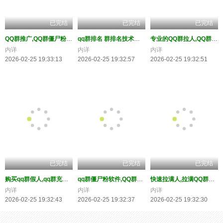
已完结
已完结
已完结
QQ群推广,QQ群僵尸粉,QQ群营销,QQ群拉人,QQ群排名-QQ群
qq群排名 群排名技术优化 q群拉人 拉僵尸，稳定在线
专业的QQ群拉人,QQ群拉假人,QQ群排名,QQ群批量拉人qq群
内详
内详
内详
2026-02-25 19:33:13
2026-02-25 19:32:57
2026-02-25 19:32:51
已完结
已完结
已完结
购买qq群假人,qq群充人数,qq群刷死粉,qq群凑人数
qq群僵尸粉软件,QQ群引流,QQ群拉人,QQ群引流,QQ群活跃,QQ群排名
快速拉满人,拉满QQ群僵尸粉,永不说话,永不退群;怎么快速拉人进Q
内详
内详
内详
2026-02-25 19:32:43
2026-02-25 19:32:37
2026-02-25 19:32:30