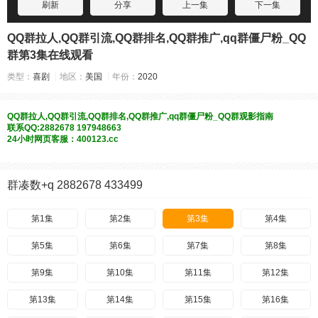
刷新
分享
上一集
下一集
QQ群拉人,QQ群引流,QQ群排名,QQ群推广,qq群僵尸粉_QQ
群第3集在线观看
类型：
喜剧
地区：
美国
年份：
2020
QQ群拉人,QQ群引流,QQ群排名,QQ群推广,qq群僵尸粉_QQ群观影指南
联系QQ:2882678 197948663
24小时网页客服：400123.cc
群凑数+q 2882678 433499
第1集
第2集
第3集
第4集
第5集
第6集
第7集
第8集
第9集
第10集
第11集
第12集
第13集
第14集
第15集
第16集