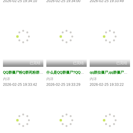
2026-02-25 19:34:10
2026-02-25 19:34:00
2026-02-25 19:33:49
已完结
已完结
已完结
QQ群僵尸粉Q群死粉群假人QQ群加人Q群尸体人数Q人死人推
什么是QQ群僵尸?QQ群拉僵尸,QQ群拉死人,QQ群拉假人
qq群拉僵尸,qq群僵尸人,”qq群僵尸”,”qq群拉僵尸粉网
内详
内详
内详
2026-02-25 19:33:42
2026-02-25 19:33:29
2026-02-25 19:33:22