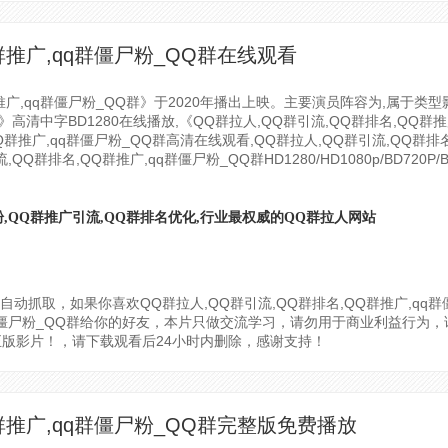
群推广,qq群僵尸粉_QQ群在线观看
群推广,qq群僵尸粉_QQ群》于2020年播出上映。主要演员阵容为,属于类
群》高清中字BD1280在线播放,《QQ群拉人,QQ群引流,QQ群排名,QQ群推
Q群推广,qq群僵尸粉_QQ群高清在线观看,QQ群拉人,QQ群引流,QQ群排名
排名,QQ群推广,qq群僵尸粉_QQ群HD1280/HD1080p/BD720P/BD
粉,QQ群推广引流,QQ群排名优化,行业最权威的
QQ群拉人
网站
抓取，如果你喜欢QQ群拉人,QQ群引流,QQ群排名,QQ群推广,qq群
qq群僵尸粉_QQ群给你的好友，本片只做交流学习，请勿用于商业利益行为，
Q群正版影片！，请下载观看后24小时内删除，感谢支持！
群推广,qq群僵尸粉_QQ群完整版免费播放