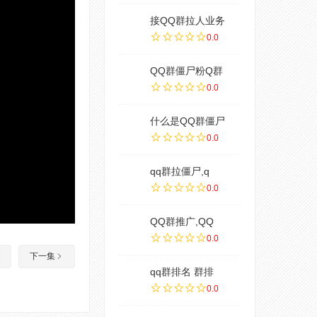
接QQ群拉人业务
0.0
QQ群僵尸粉Q群
0.0
什么是QQ群僵尸
0.0
qq群拉僵尸,q
0.0
QQ群推广,QQ
0.0
下一集
qq群排名 群排
0.0