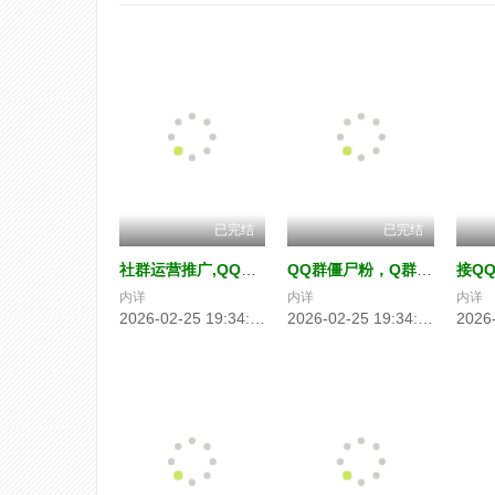
已完结
已完结
社群运营推广,QQ群排名优化,如何快速拉满一个2000人的QQ
QQ群僵尸粉，Q群加死粉群假人，QQ群加人，Q群尸体人数
内详
内详
内详
2026-02-25 19:34:10
2026-02-25 19:34:00