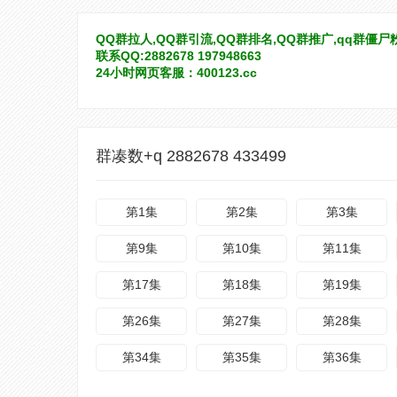
QQ群拉人,QQ群引流,QQ群排名,QQ群推广,qq群僵
联系QQ:2882678 197948663
24小时网页客服：400123.cc
群凑数+q 2882678 433499
第1集
第2集
第3集
第9集
第10集
第11集
第17集
第18集
第19集
第26集
第27集
第28集
第34集
第35集
第36集