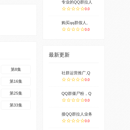
专业的QQ群拉人
0.0
购买qq群假人,
0.0
最新更新
第8集
社群运营推广,Q
0.0
第16集
第25集
QQ群僵尸粉，Q
0.0
第33集
接QQ群拉人业务
0.0