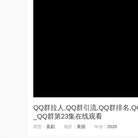
QQ群拉人,QQ群引流,QQ群排名,Q
_QQ群第23集在线观看
类型：
喜剧
地区：
美国
年份：
2020