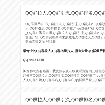
QQ群拉人,QQ群引流,QQ群排名,QQ
QQ群僵尸粉《QQ群拉人,QQ群引流,QQ群排名,QQ
人,QQ群引流,QQ群排名,QQ群推广,qq群僵尸粉_QQ
_QQ群》迅雷资源,QQ群拉人,QQ群引流,QQ群排名,Q
群僵尸粉_QQ群完整高清未删减版,QQ群拉人,QQ群引流,QQ群
蓝光高清版/在线观看
最专业的
QQ群拉人
,QQ群批量拉人,拥有大量QQ群僵尸
QQ 44151345
神速影院所有迅雷下载资源以及在线观看资源由云端程序自动
迎分享QQ群拉人,QQ群引流,QQ群排名,QQ群推广,
人,QQ群引流,QQ群排名,QQ群推广,qq群僵尸粉_Q
QQ群拉人,QQ群引流,QQ群排名,QQ