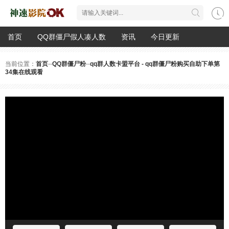
首页
QQ群僵尸假人凑人数
资讯
今日更新
当前位置：
首页
--
QQ群僵尸粉
--
qq群人数卡盟平台 - qq群僵尸粉购买自助下单第
34集在线观看