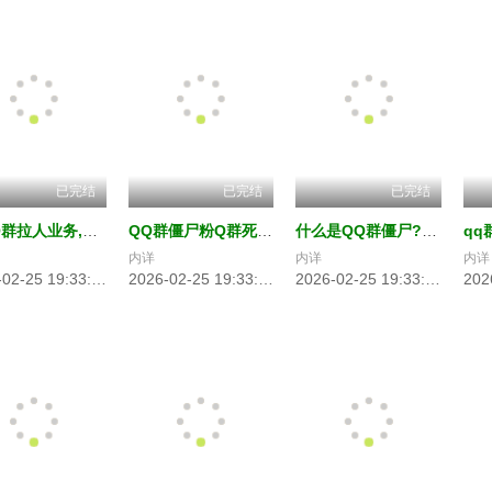
已完结
已完结
已完结
接QQ群拉人业务,假人快速拉满Q群,提升群排名必备
QQ群僵尸粉Q群死粉群假人QQ群加人Q群尸体人数Q人死人推
什么是QQ群僵尸?QQ群拉僵尸,QQ群拉死人,QQ群拉假人
内详
内详
内详
2026-02-25 19:33:49
2026-02-25 19:33:42
2026-02-25 19:33:29