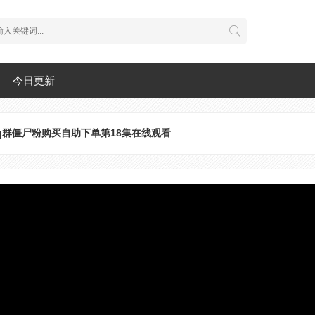
今日更新
 qq群僵尸粉购买自助下单第18集在线观看