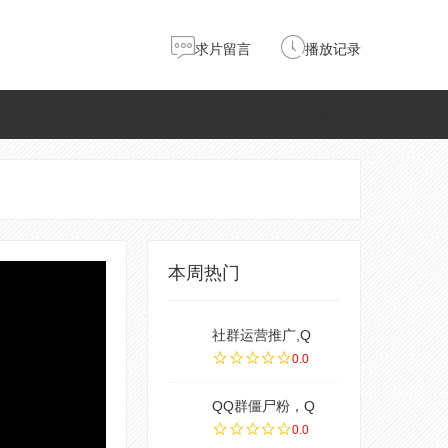
求片留言
播放记录
今日更新“0”部影片
本周热门
社群运营推广,Q
0.0
QQ群僵尸粉，Q
0.0