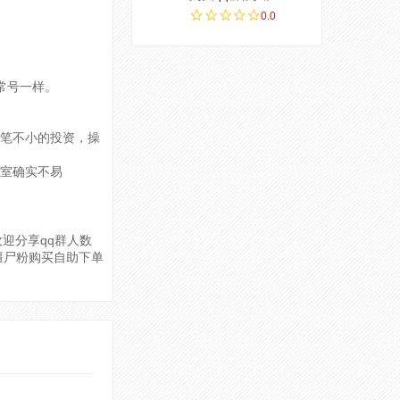
0.0
常号一样。
一笔不小的投资，操
作室确实不易
迎分享qq群人数
群僵尸粉购买自助下单