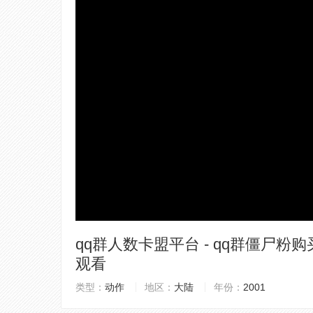
qq群人数卡盟平台 - qq群僵尸粉
观看
类型：
动作
地区：
大陆
年份：
2001