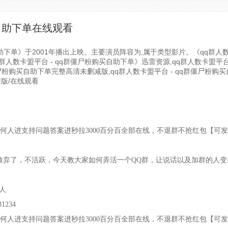
买自助下单在线观看
助下单》于2001年播出上映。主要演员阵容为,属于类型影片。《qq群人数卡
群人数卡盟平台 - qq群僵尸粉购买自助下单》迅雷资源,qq群人数卡盟平台 
僵尸粉购买自助下单完整高清未删减版,qq群人数卡盟平台 - qq群僵尸粉购
光高清版/在线观看
何人进支持问题答案进秒拉3000百分百全部在线，不退群不抢红包【可
放弃了，不活跃，今天教大家如何弄活一个QQ群，让说话以及加群的人变
人
234
何人进支持问题答案进秒拉3000百分百全部在线，不退群不抢红包【可