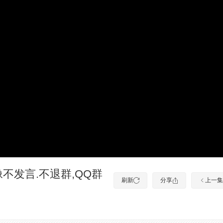
像不发言.不退群,QQ群
刷新
分享
上一集