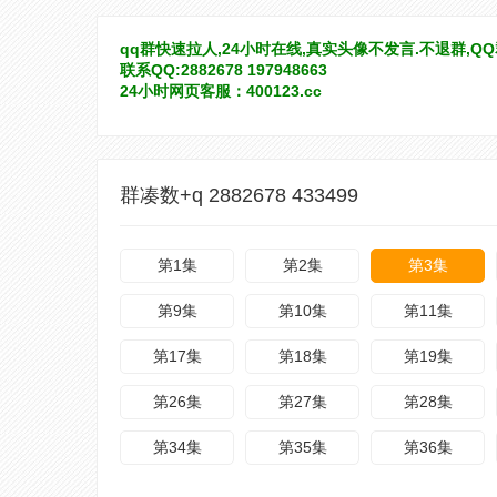
qq群快速拉人,24小时在线,真实头像不发言.不退群,Q
联系QQ:2882678 197948663
24小时网页客服：400123.cc
群凑数+q 2882678 433499
第1集
第2集
第3集
第9集
第10集
第11集
第17集
第18集
第19集
第26集
第27集
第28集
第34集
第35集
第36集