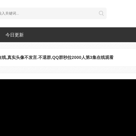
今日更新
在线,真实头像不发言.不退群,QQ群秒拉2000人第3集在线观看