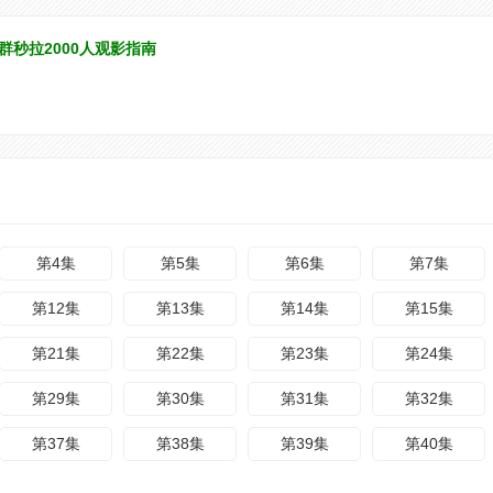
Q群秒拉2000人观影指南
第4集
第5集
第6集
第7集
第12集
第13集
第14集
第15集
第21集
第22集
第23集
第24集
第29集
第30集
第31集
第32集
第37集
第38集
第39集
第40集