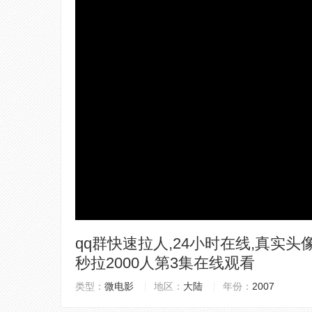
qq群快速拉人,24小时在线,真实头
秒拉2000人第3集在线观看
类型：
微电影
地区：
大陆
年份：
2007