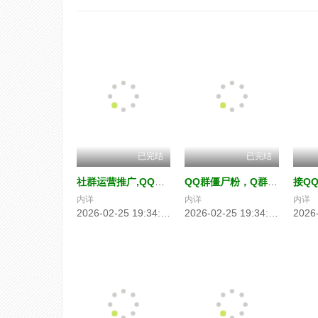
已完结
已完结
社群运营推广,QQ群排名优化,如何快速拉满一个2000人的QQ
QQ群僵尸粉，Q群加死粉群假人，QQ群加人，Q群尸体人数
内详
内详
内详
2026-02-25 19:34:10
2026-02-25 19:34:00