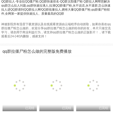
QQ群拉人-专业拉QQ僵尸粉,QQ群快速排名-QQ群太阳僵尸粉 Q群拉人网帮您解决
qq群怎么拉人问题,qq群快速拉满人,拉满QQ群僵尸粉,永不说话,永不退群;怎么快速
拉人进QQ群请到QQ群拉人网!QQ群批量拉人,拥有大量QQ群僵尸粉,qq群僵尸粉软
件,全网第一家提供快速拉人、质量最高的QQ群
神速影院所有迅雷下载资源以及在线观看资源由云端程序自动抓取，如果你喜欢qq
群拉僵尸粉怎么做的，欢迎分享qq群拉僵尸粉怎么做的给你的好友，本片只做交流
学习，请勿用于商业利益行为，请支持qq群拉僵尸粉怎么做的正版影片！，请下载
观看后24小时内删除，感谢支持！
qq群拉僵尸粉怎么做的完整版免费播放
已完结
已完结
已完结