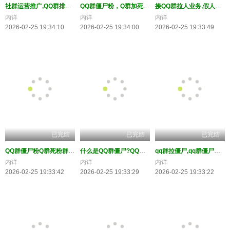
社群运营推广,QQ群排名优化,如何快速拉满一个2000人的QQ
QQ群僵尸粉，Q群加死粉群假人，QQ群加人，Q群尸体人数
接QQ群拉人业务,假人快速拉满Q群,提升群排名必备
内详
内详
内详
2026-02-25 19:34:10
2026-02-25 19:34:00
2026-02-25 19:33:49
已完结
已完结
已完结
QQ群僵尸粉Q群死粉群假人QQ群加人Q群尸体人数Q人死人推
什么是QQ群僵尸?QQ群拉僵尸,QQ群拉死人,QQ群拉假人
qq群拉僵尸,qq群僵尸人,”qq群僵尸”,”qq群拉僵尸粉网
内详
内详
内详
2026-02-25 19:33:42
2026-02-25 19:33:29
2026-02-25 19:33:22