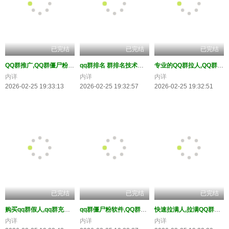
已完结
已完结
已完结
QQ群推广,QQ群僵尸粉,QQ群营销,QQ群拉人,QQ群排名-QQ群
qq群排名 群排名技术优化 q群拉人 拉僵尸，稳定在线
专业的QQ群拉人,QQ群拉假人,QQ群排名,QQ群批量拉人qq群
内详
内详
内详
2026-02-25 19:33:13
2026-02-25 19:32:57
2026-02-25 19:32:51
已完结
已完结
已完结
购买qq群假人,qq群充人数,qq群刷死粉,qq群凑人数
qq群僵尸粉软件,QQ群引流,QQ群拉人,QQ群引流,QQ群活跃,QQ群排名
快速拉满人,拉满QQ群僵尸粉,永不说话,永不退群;怎么快速拉人进Q
内详
内详
内详