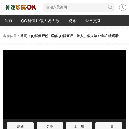
首页
QQ群僵尸假人凑人数
资讯
今日更新
当前位置：
首页
--
QQ群僵尸粉
--
理解QQ群僵尸、拉人、假人第37集在线观看
刷新
分享
上一集
下一集