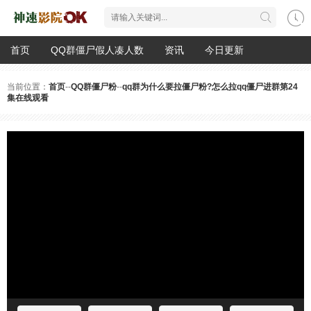
首页
QQ群僵尸假人凑人数
资讯
今日更新
当前位置：
首页
--
QQ群僵尸粉
--
qq群为什么要拉僵尸粉?怎么拉qq僵尸进群第24
集在线观看