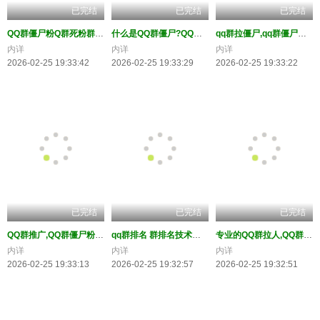
已完结
已完结
已完结
QQ群僵尸粉Q群死粉群假人QQ群加人Q群尸体人数Q人死人推
什么是QQ群僵尸?QQ群拉僵尸,QQ群拉死人,QQ群拉假人
qq群拉僵尸,qq群僵尸人,”qq群僵尸”,”qq群拉僵尸粉网
内详
内详
内详
2026-02-25 19:33:42
2026-02-25 19:33:29
2026-02-25 19:33:22
已完结
已完结
已完结
QQ群推广,QQ群僵尸粉,QQ群营销,QQ群拉人,QQ群排名-QQ群
qq群排名 群排名技术优化 q群拉人 拉僵尸，稳定在线
专业的QQ群拉人,QQ群拉假人,QQ群排名,QQ群批量拉人qq群
内详
内详
内详
2026-02-25 19:33:13
2026-02-25 19:32:57
2026-02-25 19:32:51