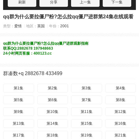
刷新
分享
上一集
下一集
qq群为什么要拉僵尸粉?怎么拉qq僵尸进群第24集在线观看
类型：
爱情
地区：
英国
年份：
2001
qq群为什么要拉僵尸粉?怎么拉qq僵尸进群观影指南
联系QQ:2882678 197948663
24小时网页客服：400123.cc
群凑数+q 2882678 433499
第1集
第2集
第3集
第4集
第5集
第6集
第7集
第8集
第9集
第10集
第11集
第12集
第13集
第14集
第15集
第16集
第17集
第18集
第19集
第21集