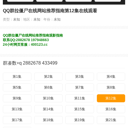
QQ群拉僵尸在线网站推荐指南第12集在线观看
类型：
未知
地区：
未知
年份：
未知
QQ群拉僵尸在线网站推荐指南观影指南
联系QQ:2882678 197948663
24小时网页客服：400123.cc
群凑数+q 2882678 433499
第1集
第2集
第3集
第4集
第5集
第6集
第7集
第8集
第9集
第10集
第11集
第12集
第13集
第14集
第15集
第16集
第17集
第18集
第19集
第21集