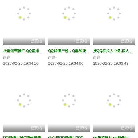
已完结
已完结
已完结
社群运营推广,QQ群排名优化,如何快速拉满一个2000人的QQ
QQ群僵尸粉，Q群加死粉群假人，QQ群加人，Q群尸体人数
接QQ群拉人业务,假人快速拉满Q群,提升群排名必备
内详
内详
内详
2026-02-25 19:34:10
2026-02-25 19:34:00
2026-02-25 19:33:49
已完结
已完结
已完结
QQ群僵尸粉Q群死粉群假人QQ群加人Q群尸体人数Q人死人推
什么是QQ群僵尸?QQ群拉僵尸,QQ群拉死人,QQ群拉假人
qq群拉僵尸,qq群僵尸人,”qq群僵尸”,”qq群拉僵尸粉网