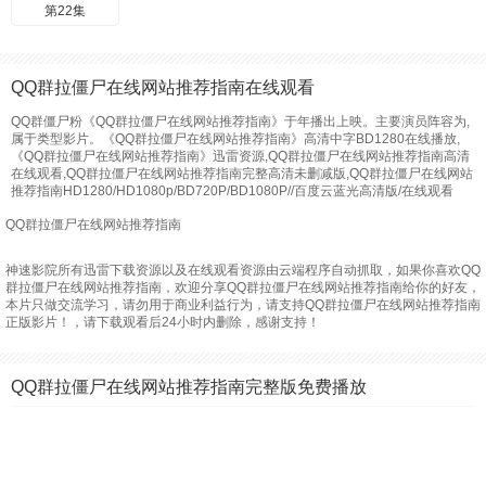
第22集
QQ群拉僵尸在线网站推荐指南在线观看
QQ群僵尸粉《QQ群拉僵尸在线网站推荐指南》于年播出上映。主要演员阵容为,
属于类型影片。《QQ群拉僵尸在线网站推荐指南》高清中字BD1280在线播放,
《QQ群拉僵尸在线网站推荐指南》迅雷资源,QQ群拉僵尸在线网站推荐指南高清
在线观看,QQ群拉僵尸在线网站推荐指南完整高清未删减版,QQ群拉僵尸在线网站
推荐指南HD1280/HD1080p/BD720P/BD1080P//百度云蓝光高清版/在线观看
QQ群拉僵尸在线网站推荐指南
神速影院所有迅雷下载资源以及在线观看资源由云端程序自动抓取，如果你喜欢QQ
群拉僵尸在线网站推荐指南，欢迎分享QQ群拉僵尸在线网站推荐指南给你的好友，
本片只做交流学习，请勿用于商业利益行为，请支持QQ群拉僵尸在线网站推荐指南
正版影片！，请下载观看后24小时内删除，感谢支持！
QQ群拉僵尸在线网站推荐指南完整版免费播放