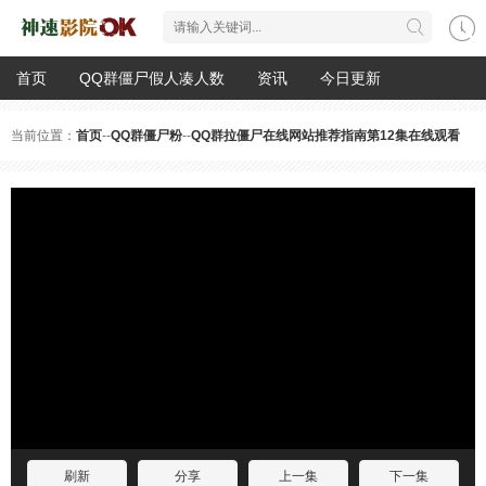
首页
QQ群僵尸假人凑人数
资讯
今日更新
当前位置：
首页
--
QQ群僵尸粉
--
QQ群拉僵尸在线网站推荐指南第12集在线观看
刷新
分享
上一集
下一集