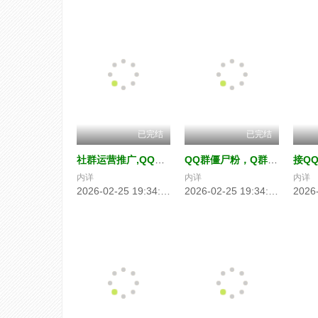
已完结
已完结
社群运营推广,QQ群排名优化,如何快速拉满一个2000人的QQ
QQ群僵尸粉，Q群加死粉群假人，QQ群加人，Q群尸体人数
内详
内详
内详
2026-02-25 19:34:10
2026-02-25 19:34:00