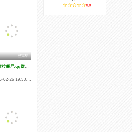
0.0
已完结
qq群拉僵尸,qq群僵尸人,”qq群僵尸”,”qq群拉僵尸粉网
2026-02-25 19:33:22