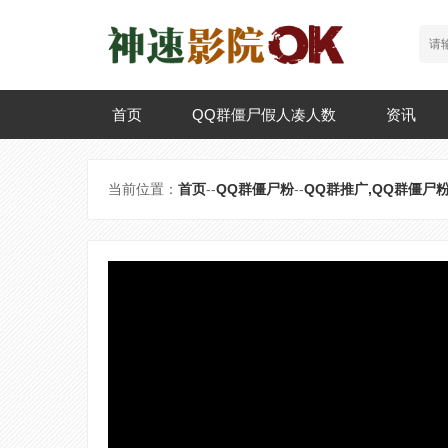
首页
QQ群僵尸假人凑人数
资讯
当前位置：
首页
--
QQ群僵尸粉
--
QQ群推广,QQ群僵尸粉