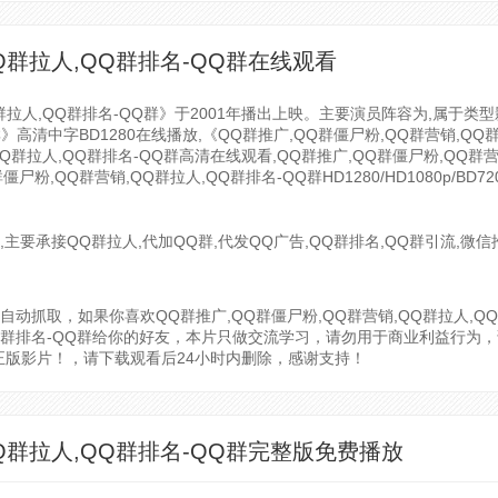
Q群拉人,QQ群排名-QQ群在线观看
Q群拉人,QQ群排名-QQ群》于2001年播出上映。主要演员阵容为,属于类
群》高清中字BD1280在线播放,《QQ群推广,QQ群僵尸粉,QQ群营销,QQ
QQ群拉人,QQ群排名-QQ群高清在线观看,QQ群推广,QQ群僵尸粉,QQ群营
,QQ群营销,QQ群拉人,QQ群排名-QQ群HD1280/HD1080p/BD720P/
,主要承接
QQ群拉人,
代加QQ群,代发QQ广告
,QQ群排名,QQ群
引流,微信
抓取，如果你喜欢QQ群推广,QQ群僵尸粉,QQ群营销,QQ群拉人,QQ
,QQ群排名-QQ群给你的好友，本片只做交流学习，请勿用于商业利益行为
Q群正版影片！，请下载观看后24小时内删除，感谢支持！
QQ群拉人,QQ群排名-QQ群完整版免费播放