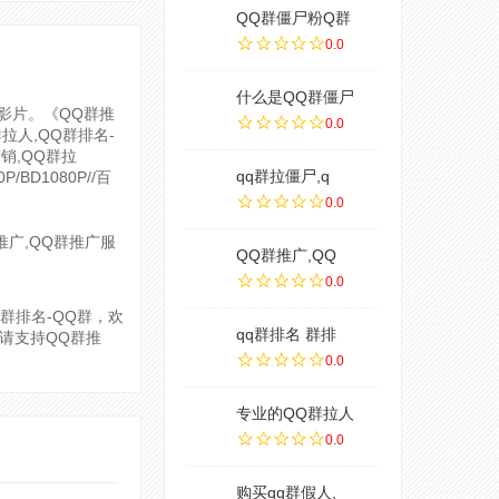
QQ群僵尸粉Q群
0.0
什么是QQ群僵尸
型影片。《QQ群推
0.0
群拉人,QQ群排名-
销,QQ群拉
qq群拉僵尸,q
BD1080P//百
0.0
推广
,QQ群
推广服
QQ群推广,QQ
0.0
群排名-QQ群，欢
qq群排名 群排
，请支持QQ群推
0.0
专业的QQ群拉人
0.0
购买qq群假人,