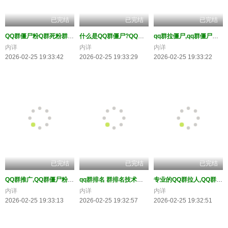
已完结
已完结
已完结
QQ群僵尸粉Q群死粉群假人QQ群加人Q群尸体人数Q人死人推
什么是QQ群僵尸?QQ群拉僵尸,QQ群拉死人,QQ群拉假人
qq群拉僵尸,qq群僵尸人,”qq群僵尸”,”qq群拉僵尸粉网
内详
内详
内详
2026-02-25 19:33:42
2026-02-25 19:33:29
2026-02-25 19:33:22
已完结
已完结
已完结
QQ群推广,QQ群僵尸粉,QQ群营销,QQ群拉人,QQ群排名-QQ群
qq群排名 群排名技术优化 q群拉人 拉僵尸，稳定在线
专业的QQ群拉人,QQ群拉假人,QQ群排名,QQ群批量拉人qq群
内详
内详
内详
2026-02-25 19:33:13
2026-02-25 19:32:57
2026-02-25 19:32:51