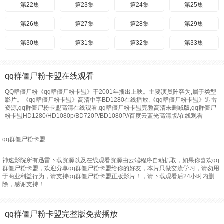
第22集
第23集
第24集
第25集
第26集
第27集
第28集
第29集
第30集
第31集
第32集
第33集
第34集
第35集
第36集
第37集
qq群僵尸粉卡盟在线观看
第38集
第39集
第40集
QQ群僵尸粉《qq群僵尸粉卡盟》于2001年播出上映。主要演员阵容为,属于类型
影片。《qq群僵尸粉卡盟》高清中字BD1280在线播放,《qq群僵尸粉卡盟》迅雷
资源,qq群僵尸粉卡盟高清在线观看,qq群僵尸粉卡盟完整高清未删减版,qq群僵尸
粉卡盟HD1280/HD1080p/BD720P/BD1080P//百度云蓝光高清版/在线观看
qq群僵尸粉卡盟
神速影院所有迅雷下载资源以及在线观看资源由云端程序自动抓取，如果你喜欢qq
群僵尸粉卡盟，欢迎分享qq群僵尸粉卡盟给你的好友，本片只做交流学习，请勿用
于商业利益行为，请支持qq群僵尸粉卡盟正版影片！，请下载观看后24小时内删
除，感谢支持！
qq群僵尸粉卡盟完整版免费播放