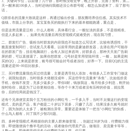
3、关键词卡位，以前做了几个群，那时候没啥竞争，晚上开群，完善了资料，第二
天一醒来就100多人，当时还纳闷我都还没公布群号呢，都怎么加进来了，应了那句
话，
Q群排名的流量大致就是这样，再通过输出价值，朋友圈培养信任感。其实技术不
值钱，市面上分享的、某宝某鱼买的能执行下来的基本都能跑通，重点是 。
但是这类流量是泛粉，什么人都有，具体看行业，一般扯淡的居多，不是很精准。
但是人多起来， 。如果先有流量后再找变现模式挺难受的，现在我习惯 。
二、群发打广告、吸粉当时群发的内容我也不知道怎么写话术，比较有诱惑性，干
脆直接复制同行，尝试发几天看看。以前常用的是豪迪群发器，去潜在用户可能存
在的群发广告，挂在电脑就行，会有人加过来咨询，好群多点，那种天天发广告刷
屏的群，可以直接退了。如果你想群发，Q号好是常用登陆环境，一般 。如果是刚
买的QQ，上来就是群发，账号很可能会封号或者冻结，好养一下。目前QQ的主流
流量还是90~00后比较多。
三、买付费流量我也买过些流量，主要是诱导别人添加，有很多人工作室专门做这
个，就我知道的，当时很多大佬都没成年，买这些学生流量来“杀鱼”，比如低价卖
手机，收钱不发货，充多少返多少，带你li财，钱放我这，每月给多少利息，刚开始
按时给你，就是为了让你更相信他，等存个十来万或者没有压榨的价值，就拉黑
你，后的结局就是钱没了。
还有个兄弟便宜卖我个五万粉丝的小网红号，一千多入手，当时不太懂这行的变现
模式，卖的是产品，客户都是二十岁以下居多，只赚了几百，结果没多久账号就封
了，因为加的人太多了，被检测出异常。重要还是体验了一把当“小网红”的快感，
什么鸟人都有，问了我不少智Z问题。
四、多种变现模式 再根据你的主要人群来做变现，，别超过30岁为佳，付费能力很
强，即使随便搞个撸羊毛的活动，或者做你代理卖产品，做项目、卖流量卡等等，
人数一多，即使都是些没多少付费能力的人群，但只要。