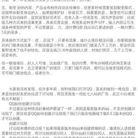
五、裂变 好的内容、产品会有粉丝自动去传播你，但更多时候需要策划裂变模式，
还能帮你裂变身边的人，如果能维护好，价值百万，我看重的是 。裂变也可以通过
软件去自动操作，提前设置好话术后，也有人弄一些语音包，因为声音好听，比前
面几种方式来的流量更多，具体百度去搜，有很多这种变声APP，输入内容让它生
成各种类型的声音，不过更建议。 六、进付费Q群 找出自己要进的群，一般付费2-
5元的居多 。
具体操作方式如下：进 。后说下，只要有流量，做什么项目都没问题，但要根据项
目的门槛来搞流量，不能说都是小学生，然后项目的门槛是几千上万的，那这些流
量即使来了也不好转化。应该去搞25-30年龄段的人群，对他们而言，几千上万块，
还是有的。
但一般做项目，好人人可做，比如接广告、知识付费、带有分销模式的淘宝客这
类、卖流量卡，总之需要推广的项目，只要门槛不高的，都可以当做变现模式的。
尽可能门槛放低点，或者分为 。
大家有没有发现，在许多年前，有时候我们打开QQ，莫名的收到一堆信息，原
来是你的好友把你拉进了讨论组，而且里面发一些乱七八站的广告，反正小白感觉
有点不耐烦！
QQ如何创建讨论组
不过最近这种情况好像销声匿迹了一样，原因是最新版本的qq，不支持创建讨
论组了。那目前是QQ如何创建讨论组呢？我们只能在电脑端下载9.0.1版本的QQ，
才可以创建。
创建讨论组
讨论组有哪些优点呢？如果用最新版本的qq来创建群聊的话，邀请别人进群都
需要经过对方同意，而讨论组的前100人，部分qq好只能拉60人，则无需验证和同