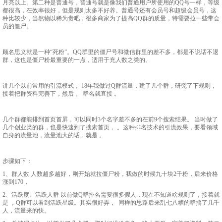
月亮以上。第二种是普通号，普通号就是像我们普通用户所使用的QQ号一样，等级
都很高，在效率很好，但是规则太多不好养。普通号还有会员号和超级会员号，这
种比较少，当然物以稀为贵吧，很多商家为了提高QQ群的质量，特需要拉一些带会
员的僵尸。
顾名思义就是一种“死粉”。QQ群里的僵尸号和微信群里的差不多，都是不说话不退
群，这也是僵尸粉最重要的一点，适用于充人数之类的。
讲几个以前常用的引流模式， 18年我做过Q群流量，建了几个群，研究了下规则，
接着把群资料完善下，然后 。 群名就直接 。
几个群都能排到首页首屏，可以同时3个名字差不多的在前9个搜索结果。 当时做了
几个创业类的群，也是快速到了搜索首页， 。这种排名技术的引流效果，要看领域
自身的流量池，流量池大的话，就是 。
步骤如下：
1、群人数 人数越多越好，刚开始就拉僵尸粉，我做的时候九十块2千粉，后来价格
涨到170，
2、活跃度、活跃人群 以前做Q群排名需要很多假人，现在不知道啥规则了，接着就
是 ，Q群可以看到活跃星级。其实很好弄， 同样的思路后来乱七八糟的群搞了几千
人，流量来的快。