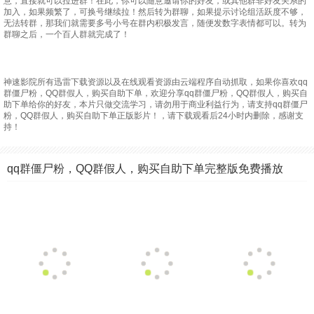
意，直接就可以拉进群！在此，你可以随意邀请你的好友，或其他群非好友关系的
加入，如果频繁了，可换号继续拉！然后转为群聊，如果提示讨论组活跃度不够，
无法转群，那我们就需要多号小号在群内积极发言，随便发数字表情都可以。转为
群聊之后，一个百人群就完成了！
神速影院所有迅雷下载资源以及在线观看资源由云端程序自动抓取，如果你喜欢qq
群僵尸粉，QQ群假人，购买自助下单，欢迎分享qq群僵尸粉，QQ群假人，购买自
助下单给你的好友，本片只做交流学习，请勿用于商业利益行为，请支持qq群僵尸
粉，QQ群假人，购买自助下单正版影片！，请下载观看后24小时内删除，感谢支
持！
qq群僵尸粉，QQ群假人，购买自助下单完整版免费播放