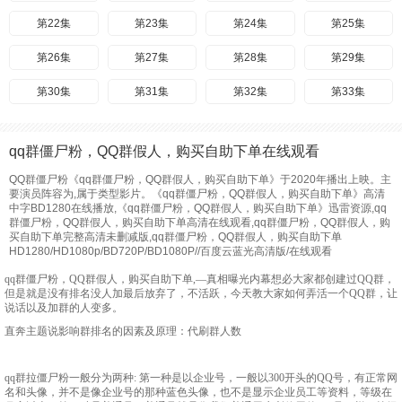
第22集
第23集
第24集
第25集
第26集
第27集
第28集
第29集
第30集
第31集
第32集
第33集
第34集
第35集
第36集
第37集
qq群僵尸粉，QQ群假人，购买自助下单在线观看
第38集
第39集
第40集
QQ群僵尸粉《qq群僵尸粉，QQ群假人，购买自助下单》于2020年播出上映。主
要演员阵容为,属于类型影片。《qq群僵尸粉，QQ群假人，购买自助下单》高清
中字BD1280在线播放,《qq群僵尸粉，QQ群假人，购买自助下单》迅雷资源,qq
群僵尸粉，QQ群假人，购买自助下单高清在线观看,qq群僵尸粉，QQ群假人，购
买自助下单完整高清未删减版,qq群僵尸粉，QQ群假人，购买自助下单
HD1280/HD1080p/BD720P/BD1080P//百度云蓝光高清版/在线观看
qq群僵尸粉，QQ群假人，购买自助下单,—真相曝光内幕想必大家都创建过QQ群，
但是就是没有排名没人加最后放弃了，不活跃，今天教大家如何弄活一个QQ群，让
说话以及加群的人变多。
直奔主题说影响群排名的因素及原理：代刷群人数
qq群拉僵尸粉一般分为两种: 第一种是以企业号，一般以300开头的QQ号，有正常网
名和头像，并不是像企业号的那种蓝色头像，也不是显示企业员工等资料，等级在