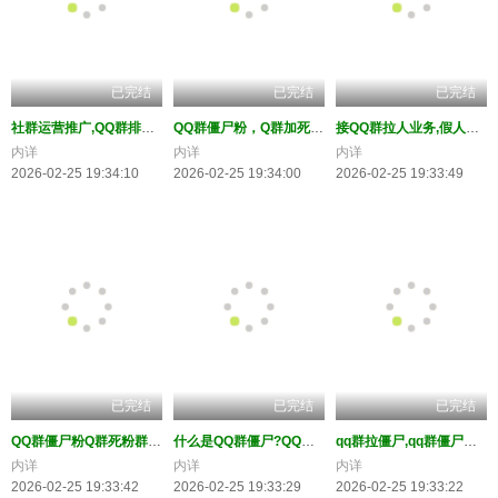
已完结
已完结
已完结
社群运营推广,QQ群排名优化,如何快速拉满一个2000人的QQ
QQ群僵尸粉，Q群加死粉群假人，QQ群加人，Q群尸体人数
接QQ群拉人业务,假人快速拉满Q群,提升群排名必备
内详
内详
内详
2026-02-25 19:34:10
2026-02-25 19:34:00
2026-02-25 19:33:49
已完结
已完结
已完结
QQ群僵尸粉Q群死粉群假人QQ群加人Q群尸体人数Q人死人推
什么是QQ群僵尸?QQ群拉僵尸,QQ群拉死人,QQ群拉假人
qq群拉僵尸,qq群僵尸人,”qq群僵尸”,”qq群拉僵尸粉网
内详
内详
内详
2026-02-25 19:33:42
2026-02-25 19:33:29
2026-02-25 19:33:22